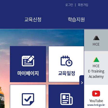
로그인
회원가입
교육신청
학습지원
교육 신청
공지사항
HCE
교육신청현황
FAQ
교육취소
Q&A
수료증 발급
자료실
HCE
E-Training
마이페이지
교육일정
Academy
YouTube
www.hrd.go.kr