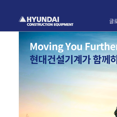
본
문
바
로
글
가
기
인사
교육
찾아