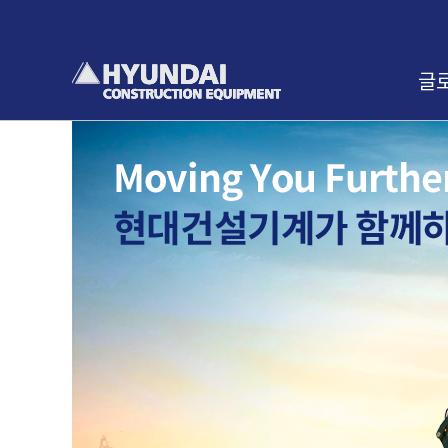
본
문
바
로
글
가
기
인사
교육
찾아