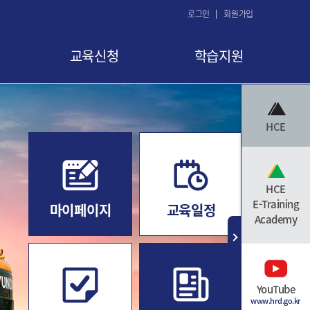
로그인
회원가입
교육신청
학습지원
교육 신청
공지사항
HCE
교육신청현황
FAQ
교육취소
Q&A
수료증 발급
자료실
HCE
E-Training
마이페이지
교육일정
Academy
YouTube
www.hrd.go.kr