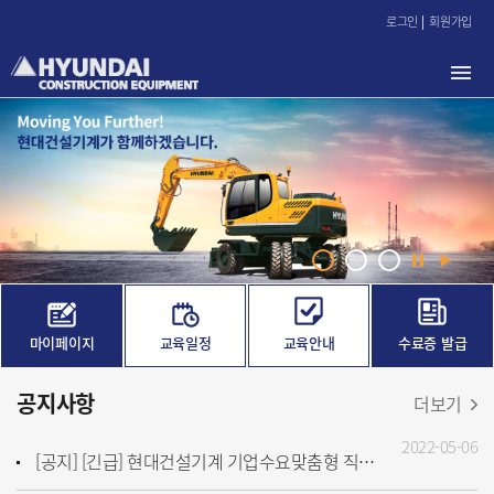
본
로그인
회원가입
문
바
로
가
기
마이페이지
교육일정
교육안내
수료증 발급
공지사항
더보기
2022-05-06
[공지] [긴급] 현대건설기계 기업수요맞춤형 직무분석 및 훈련과정 개발 용역 입찰 안내