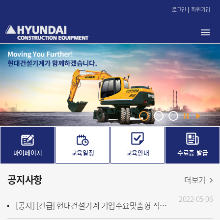
본
로그인
회원가입
문
바
로
가
기
마이페이지
교육일정
교육안내
수료증 발급
공지사항
더보기
2022-05-06
[공지] [긴급] 현대건설기계 기업수요맞춤형 직무분석 및 훈련과정 개발 용역 입찰 안내