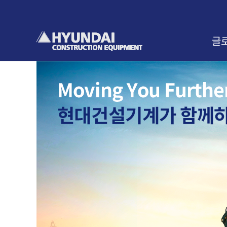
본
문
바
로
글
가
기
인사
교육
찾아