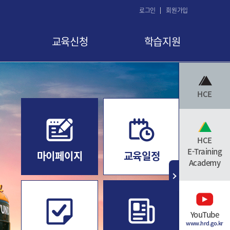
로그인
회원가입
교육신청
학습지원
교육 신청
공지사항
HCE
교육신청현황
FAQ
교육취소
Q&A
수료증 발급
자료실
HCE
E-Training
마이페이지
교육일정
Academy
YouTube
www.hrd.go.kr