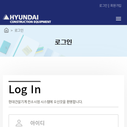
본
로그인
회원가입
문
바
로
가
로그인
기
로그인
L
og In
현대건설기계 컨소시엄 시스템에 오신것을 환영합니다.