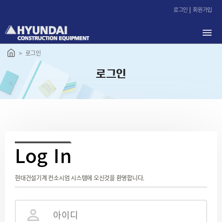
본
로그인
회원가입
문
바
로
가
로그인
기
로그인
L
og In
현대건설기계 컨소시엄 시스템에 오신것을 환영합니다.