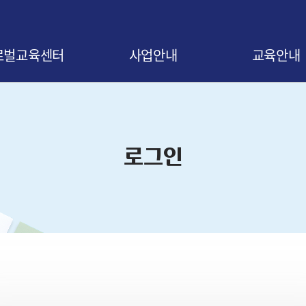
로벌교육센터
사업안내
교육안내
말
사업 소개
교육신청 안내
비전
협약 안내
교육 로드맵
로그인
오시는 길
협약기업 조회
교육 연간일정