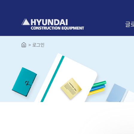
본
문
바
로
글
가
기
로그인
인사
교육
찾아