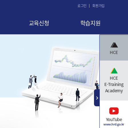
로그인
회원가입
교육신청
학습지원
교육 신청
공지사항
HCE
교육신청현황
FAQ
교육취소
Q&A
수료증 발급
자료실
HCE
E-Training
Academy
YouTube
www.hrd.go.kr