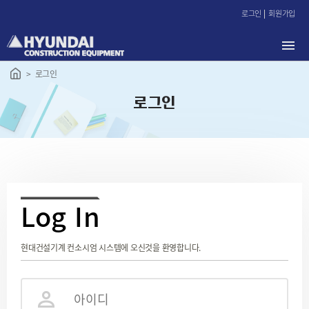
본
로그인
회원가입
문
바
로
가
로그인
기
로그인
L
og In
현대건설기계 컨소시엄 시스템에 오신것을 환영합니다.