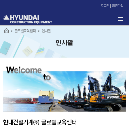
본
로그인
회원가입
문
바
로
가
글로벌교육센터
인사말
기
인사말
현대건설기계㈜ 글로벌교육센터