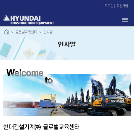
본
로그인
회원가입
문
바
로
가
글로벌교육센터
인사말
기
인사말
현대건설기계㈜ 글로벌교육센터