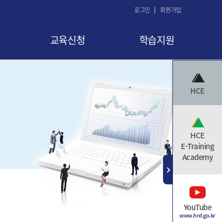
로그인
회원가입
교육신청
학습지원
교육 신청
공지사항
HCE
교육신청현황
FAQ
교육취소
Q&A
수료증 발급
자료실
HCE
E-Training
Academy
YouTube
www.hrd.go.kr