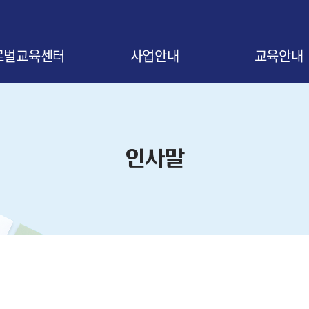
로벌교육센터
사업안내
교육안내
말
사업 소개
교육신청 안내
비전
협약 안내
교육 로드맵
인사말
오시는 길
협약기업 조회
교육 연간일정