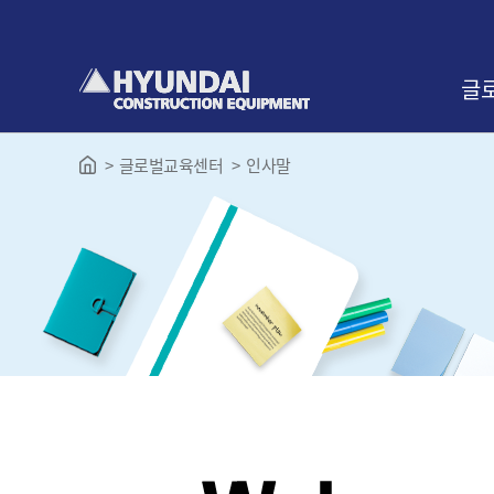
본
문
바
로
글
가
기
글로벌교육센터
인사말
인사
교육
찾아