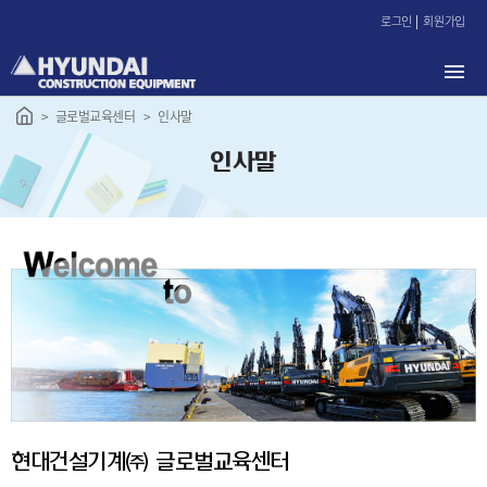
본
로그인
회원가입
문
바
로
가
글로벌교육센터
인사말
기
인사말
현대건설기계㈜ 글로벌교육센터