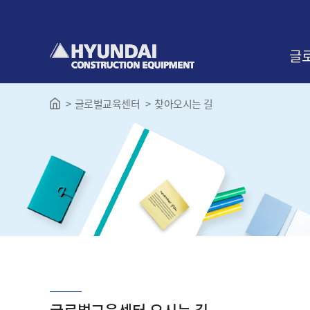
본
문
바
로
글
가
기
글로벌교육센터
찾아오시는 길
인사
교육
찾아
글로벌교육센터 오시는 길