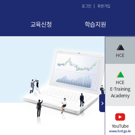
로그인
회원가입
교육신청
학습지원
교육 신청
공지사항
HCE
교육신청현황
FAQ
교육취소
Q&A
수료증 발급
자료실
HCE
E-Training
Academy
YouTube
www.hrd.go.kr