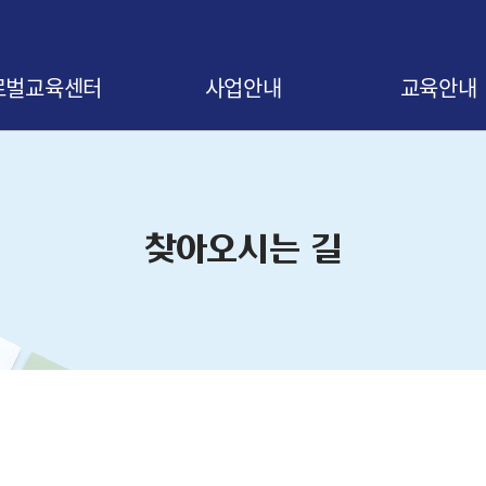
로벌교육센터
사업안내
교육안내
말
사업 소개
교육신청 안내
비전
협약 안내
교육 로드맵
찾아오시는 길
오시는 길
협약기업 조회
교육 연간일정