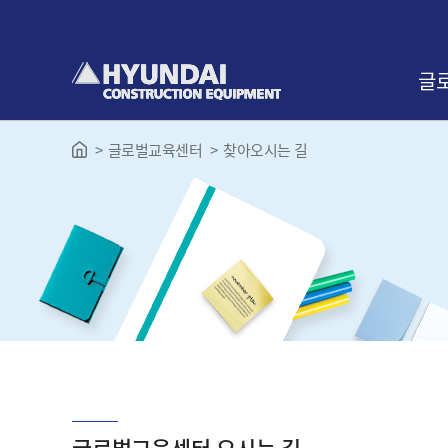
본
문
바
로
글
가
기
글로벌교육센터
찾아오시는 길
인사
교육
찾아
글로벌교육센터 오시는 길