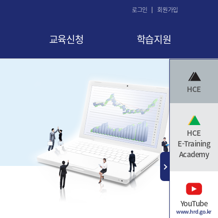
로그인
회원가입
교육신청
학습지원
교육 신청
공지사항
HCE
교육신청현황
FAQ
교육취소
Q&A
수료증 발급
자료실
HCE
E-Training
Academy
YouTube
www.hrd.go.kr