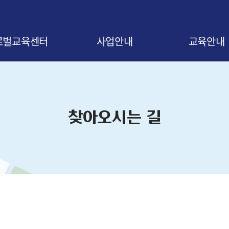
로벌교육센터
사업안내
교육안내
말
사업 소개
교육신청 안내
비전
협약 안내
교육 로드맵
찾아오시는 길
오시는 길
협약기업 조회
교육 연간일정