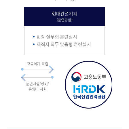
현대건설기계
(훈련공급)
현장 실무형 훈련실시
재직자 직무 맞춤형 훈련실시
교육체계 확립
훈련시설/장비/
운영비 지원