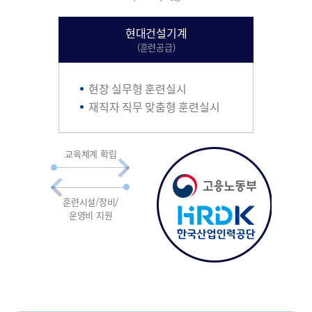
현대건설기계
(훈련공급)
현장 실무형 훈련실시
재직자 직무 맞춤형 훈련실시
교육체계 확립
훈련시설/장비/
운영비 지원