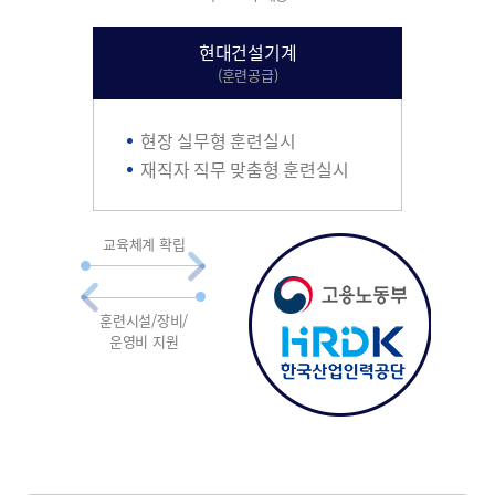
현대건설기계
(훈련공급)
현장 실무형 훈련실시
재직자 직무 맞춤형 훈련실시
교육체계 확립
훈련시설/장비/
운영비 지원