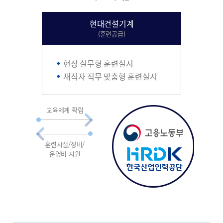
현대건설기계
(훈련공급)
현장 실무형 훈련실시
재직자 직무 맞춤형 훈련실시
교육체계 확립
훈련시설/장비/
운영비 지원