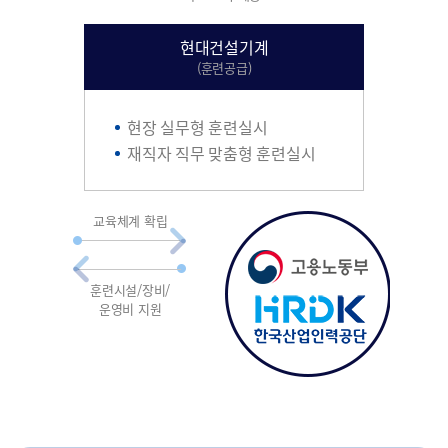
현대건설기계
(훈련공급)
현장 실무형 훈련실시
재직자 직무 맞춤형 훈련실시
교육체계 확립
훈련시설/장비/
운영비 지원