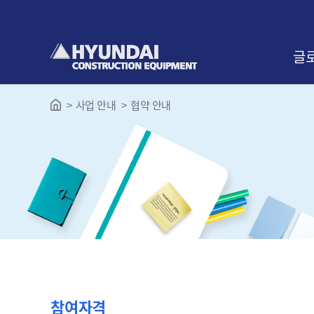
본
문
바
로
글
가
기
사업 안내
협약 안내
인사
교육
찾아
참여자격