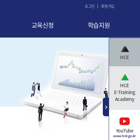
로그인
회원가입
교육신청
학습지원
교육 신청
공지사항
HCE
교육신청현황
FAQ
교육취소
Q&A
수료증 발급
자료실
HCE
E-Training
Academy
YouTube
www.hrd.go.kr