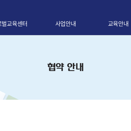
로벌교육센터
사업안내
교육안내
말
사업 소개
교육신청 안내
비전
협약 안내
교육 로드맵
협약 안내
오시는 길
협약기업 조회
교육 연간일정