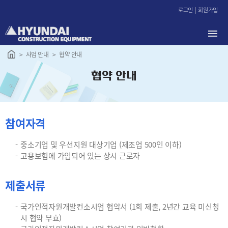
본
로그인
회원가입
문
바
로
가
사업 안내
협약 안내
기
협약 안내
참여자격
중소기업 및 우선지원 대상기업 (제조업 500인 이하)
고용보험에 가입되어 있는 상시 근로자
제출서류
국가인적자원개발컨소시엄 협약서 (1회 제출, 2년간 교육 미신청
시 협약 무효)