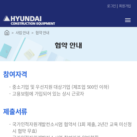
본
로그인
회원가입
문
바
로
가
사업 안내
협약 안내
기
협약 안내
참여자격
중소기업 및 우선지원 대상기업 (제조업 500인 이하)
고용보험에 가입되어 있는 상시 근로자
제출서류
국가인적자원개발컨소시엄 협약서 (1회 제출, 2년간 교육 미신청
시 협약 무효)