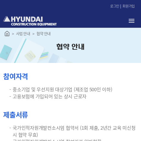
본
로그인
회원가입
문
바
로
가
사업 안내
협약 안내
기
협약 안내
참여자격
중소기업 및 우선지원 대상기업 (제조업 500인 이하)
고용보험에 가입되어 있는 상시 근로자
제출서류
국가인적자원개발컨소시엄 협약서 (1회 제출, 2년간 교육 미신청
시 협약 무효)