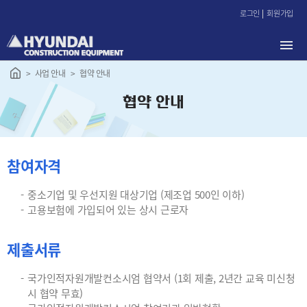
본
로그인
회원가입
문
바
로
가
사업 안내
협약 안내
기
협약 안내
참여자격
중소기업 및 우선지원 대상기업 (제조업 500인 이하)
고용보험에 가입되어 있는 상시 근로자
제출서류
국가인적자원개발컨소시엄 협약서 (1회 제출, 2년간 교육 미신청
시 협약 무효)