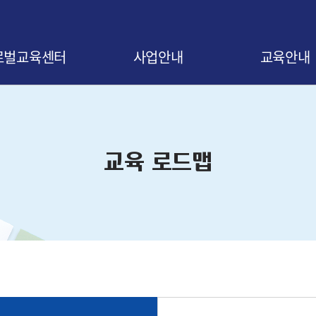
로벌교육센터
사업안내
교육안내
말
사업 소개
교육신청 안내
비전
협약 안내
교육 로드맵
교육 로드맵
오시는 길
협약기업 조회
교육 연간일정