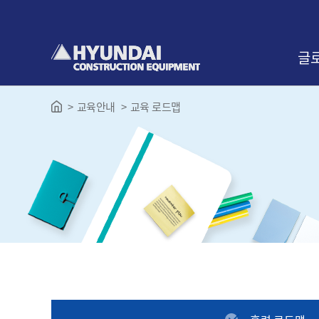
본
문
바
로
글
가
기
교육안내
교육 로드맵
인사
교육
찾아