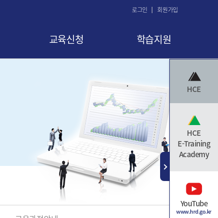
로그인
회원가입
교육신청
학습지원
교육 신청
공지사항
HCE
교육신청현황
FAQ
교육취소
Q&A
수료증 발급
자료실
HCE
E-Training
Academy
YouTube
www.hrd.go.kr