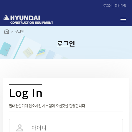
본
로그인
회원가입
문
바
로
가
로그인
기
로그인
L
og In
현대건설기계 컨소시엄 시스템에 오신것을 환영합니다.