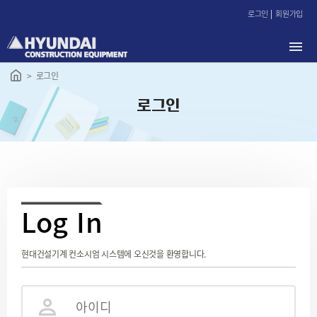
본
로그인
회원가입
문
바
로
가
로그인
기
로그인
L
og In
현대건설기계 컨소시엄 시스템에 오신것을 환영합니다.