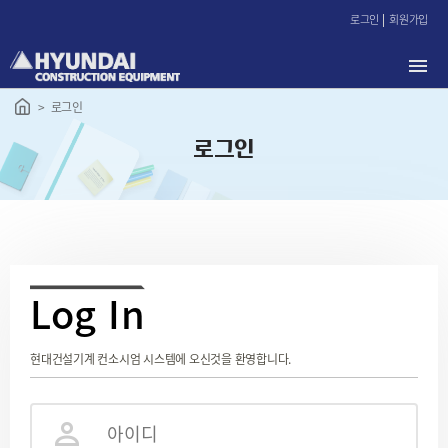
본
로그인
회원가입
문
바
로
가
로그인
기
로그인
L
og In
현대건설기계 컨소시엄 시스템에 오신것을 환영합니다.