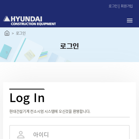
본
로그인
회원가입
문
바
로
가
로그인
기
로그인
L
og In
현대건설기계 컨소시엄 시스템에 오신것을 환영합니다.