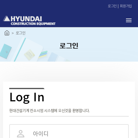
본
로그인
회원가입
문
바
로
가
로그인
기
로그인
L
og In
현대건설기계 컨소시엄 시스템에 오신것을 환영합니다.