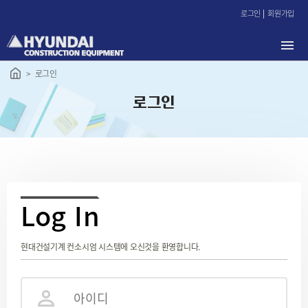
본
로그인
회원가입
문
바
로
가
로그인
기
로그인
L
og In
현대건설기계 컨소시엄 시스템에 오신것을 환영합니다.