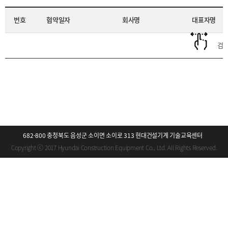
번호
협약일자
회사명
대표자명
검색
682-800 충청북도 음성군 소이면 소이로 313 현대건설기계 기술교육센터
Copyright ⓒ 2017 Hyundai Construction Equipment Co., Ltd. All Rights Reserved.