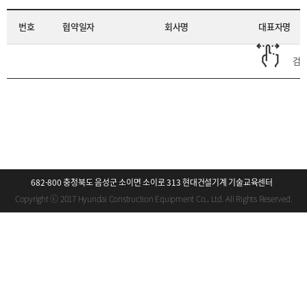
번호
협약일자
회사명
대표자명
검색
682-800 충청북도 음성군 소이면 소이로 313 현대건설기계 기술교육센터
Copyright ⓒ 2017 Hyundai Construction Equipment Co., Ltd. All Rights Reserved.