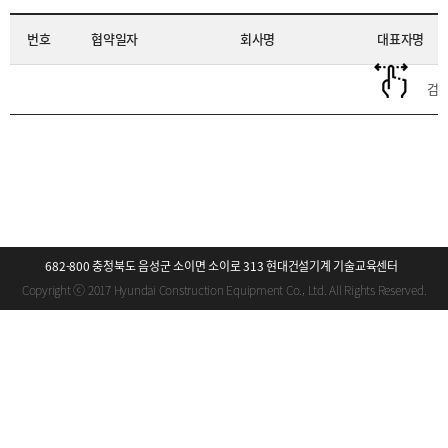
번호
협약일자
회사명
대표자명
검색
682-800 충청북도 음성군 소이면 소이로 313 현대건설기계 기술교육센터
Copyright ⓒ 2017 Hyundai Construction Equipment Co., Ltd. All Rights Reserved.