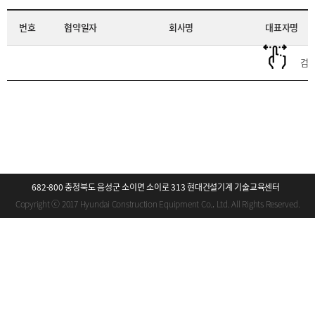
번호
협약일자
회사명
대표자명
검색
682-800 충청북도 음성군 소이면 소이로 313 현대건설기계 기술교육센터
Copyright ⓒ 2017 Hyundai Construction Equipment Co., Ltd. All Rights Reserved.