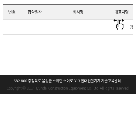
번호
협약일자
회사명
대표자명
검색
682-800 충청북도 음성군 소이면 소이로 313 현대건설기계 기술교육센터
Copyright ⓒ 2017 Hyundai Construction Equipment Co., Ltd. All Rights Reserved.