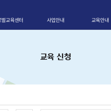
로벌교육센터
사업안내
교육안내
말
사업 소개
교육신청 안내
비전
협약 안내
교육 로드맵
교육 신청
오시는 길
협약기업 조회
교육 연간일정