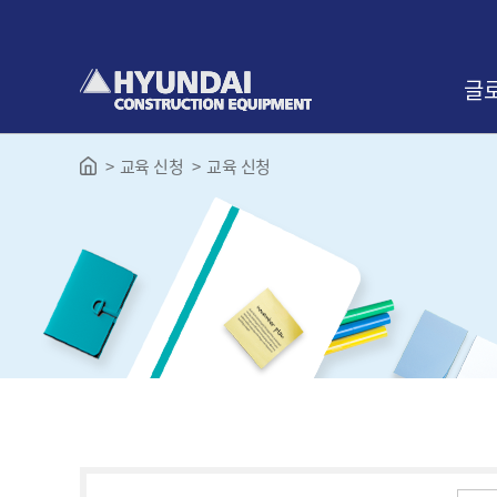
본
문
바
로
글
가
기
교육 신청
교육 신청
인사
교육
찾아