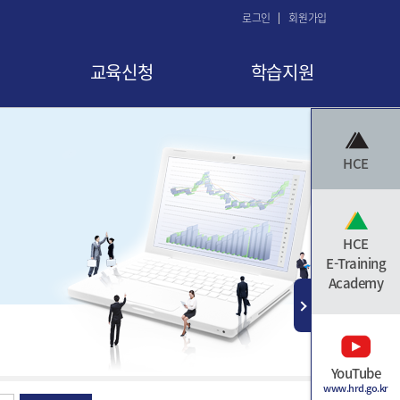
로그인
회원가입
교육신청
학습지원
교육 신청
공지사항
HCE
교육신청현황
FAQ
교육취소
Q&A
수료증 발급
자료실
HCE
E-Training
Academy
YouTube
www.hrd.go.kr