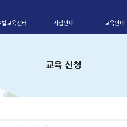
로벌교육센터
사업안내
교육안내
말
사업 소개
교육신청 안내
비전
협약 안내
교육 로드맵
교육 신청
오시는 길
협약기업 조회
교육 연간일정