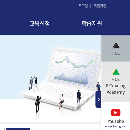
로그인
회원가입
교육신청
학습지원
교육 신청
공지사항
HCE
교육신청현황
FAQ
교육취소
Q&A
수료증 발급
자료실
HCE
E-Training
Academy
YouTube
www.hrd.go.kr