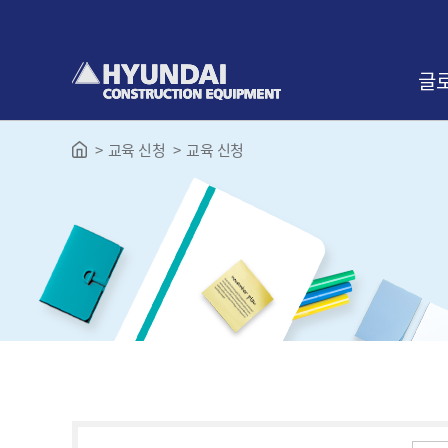
본
문
바
로
글
가
기
교육 신청
교육 신청
인사
교육
찾아