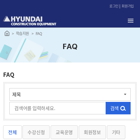
본
로그인
회원가입
문
바
로
가
학습지원
FAQ
기
FAQ
FAQ
검색
전체
수강신청
교육운영
회원정보
기타