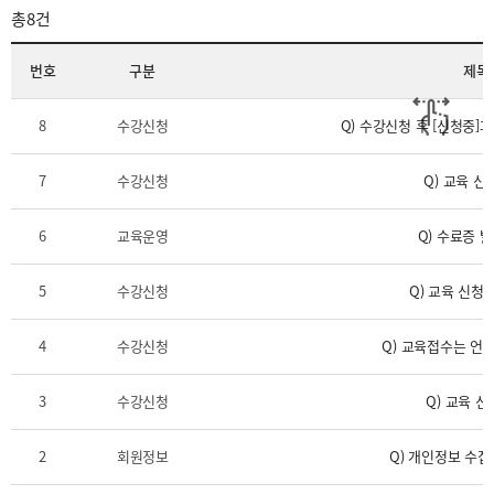
총
8건
번호
구분
제목
8
수강신청
Q) 수강신청 후 [신청중]
7
수강신청
Q) 교육 신
6
교육운영
Q) 수료증 
5
수강신청
Q) 교육 신청
4
수강신청
Q) 교육접수는 언
3
수강신청
Q) 교육 
2
회원정보
Q) 개인정보 수집