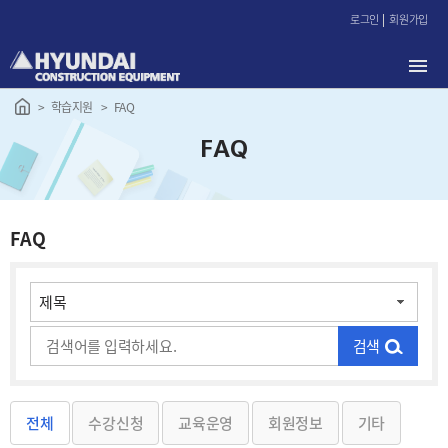
본
로그인
회원가입
문
바
로
가
학습지원
FAQ
기
FAQ
FAQ
검색
전체
수강신청
교육운영
회원정보
기타