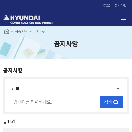
본
로그인
회원가입
문
바
로
가
학습지원
공지사항
기
공지사항
공지사항
검색
총
15건